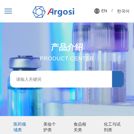
EN
/
한국어
产品介绍
PRODUCT CENTER
医药领
美妆个
食品相
化工与试
域类
护类
关类
剂类