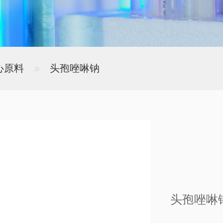
心原料
头孢唑啉钠
头孢唑啉