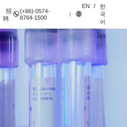
EN
/
한
(+86)-0574-
招
국
8764-1500
聘
어