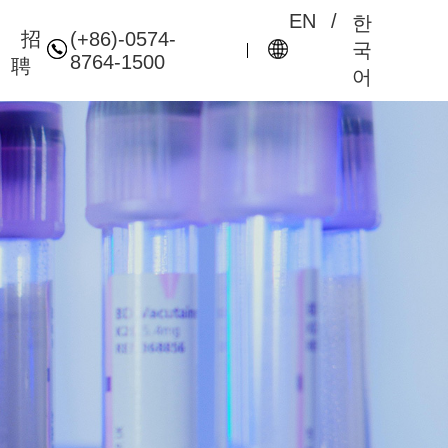
EN
/
한
(+86)-0574-
招
국
8764-1500
聘
어