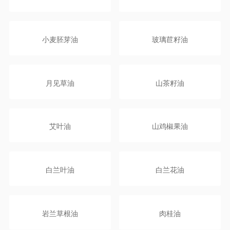
小麦胚芽油
玻璃苣籽油
月见草油
山茶籽油
艾叶油
山鸡椒果油
白兰叶油
白兰花油
岩兰草根油
肉桂油