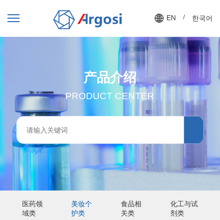
EN
/
한국어
产品介绍
PRODUCT CENTER
医药领
美妆个
食品相
化工与试
域类
护类
关类
剂类