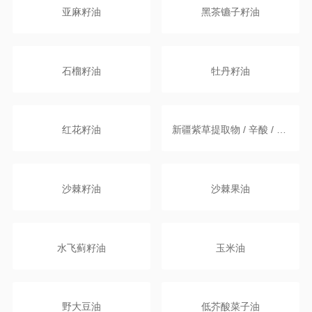
亚麻籽油
黑茶镳子籽油
石榴籽油
牡丹籽油
红花籽油
新疆紫草提取物 / 辛酸 / 癸酸甘油三酯
沙棘籽油
沙棘果油
水飞蓟籽油
玉米油
野大豆油
低芥酸菜子油